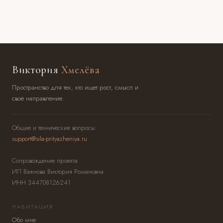
Виктория
Хмелёва
Пространство для тех, кто ищет рост, смысл и
своё направление.
Общие и технические вопросы:
support@sila-prityazheniya.ru
Сопровождение проекта
ИП Важнова Виктория Романовна
ИНН 344708126241
НАВИГАЦИЯ
Обо мне