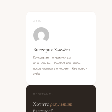
АВТОР
Виктория Хмелёва
Консультант по кризисным
отношениям. Помогает женщинам
восстанавливать отношения без потери
себя.
ПРОГРАММЫ
Хотите
результат
быстрее?