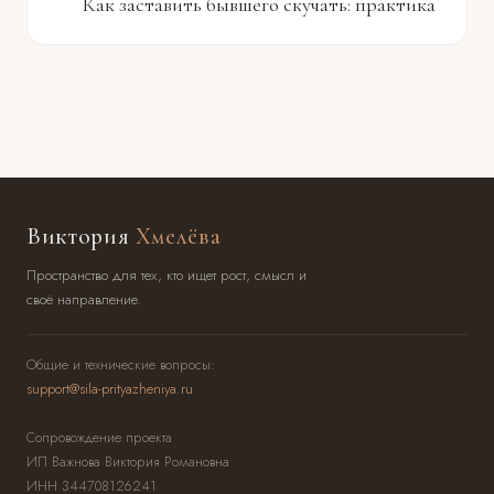
Как заставить бывшего скучать: практика
Виктория
Хмелёва
Пространство для тех, кто ищет рост, смысл и
своё направление.
Общие и технические вопросы:
support@sila-prityazheniya.ru
Сопровождение проекта
ИП Важнова Виктория Романовна
ИНН 344708126241